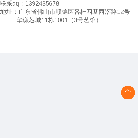
联系qq：1392485678
地址：广东省佛山市顺德区容桂四基西滘路12号
华谦芯城11栋1001（3号艺馆）
QQ客服
电话咨询
在线地图
在线留言
信息咨询